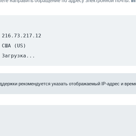
ете направить обращение по адресу электронной почты:
i
216.73.217.12
США (US)
Загрузка...
ддержки рекомендуется указать отображаемый IP-адрес и время