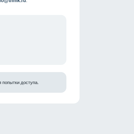
nfo@tnmk.ru
.
 попытки доступа.