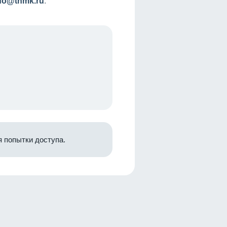
nfo@tnmk.ru
.
 попытки доступа.