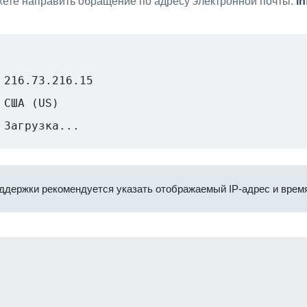
ете направить обращение по адресу электронной почты:
i
216.73.216.15
США (US)
Загрузка...
ддержки рекомендуется указать отображаемый IP-адрес и время