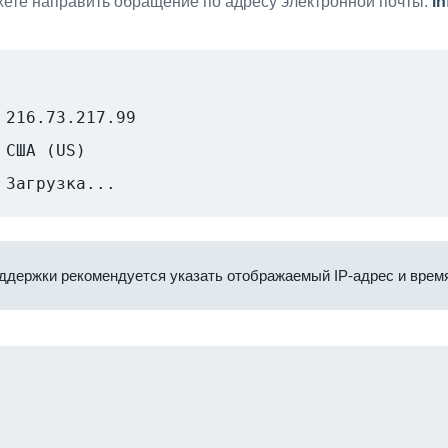
ете направить обращение по адресу электронной почты:
i
216.73.217.99
США (US)
Загрузка...
ддержки рекомендуется указать отображаемый IP-адрес и время