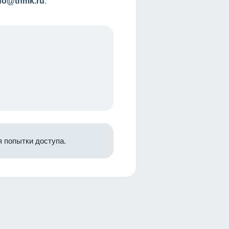
nfo@tnmk.ru
.
 попытки доступа.